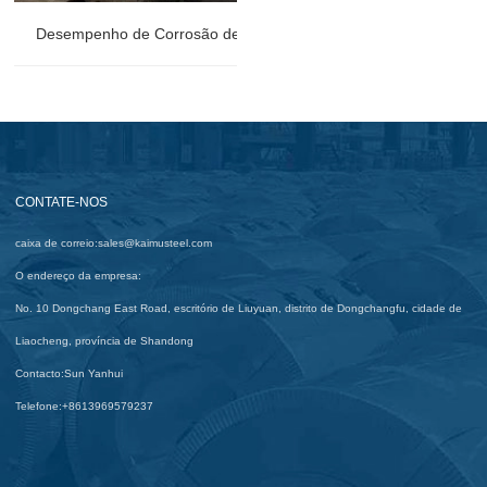
Desempenho de Corrosão de Estruturas de Aço Resistidas
CONTATE-NOS
caixa de correio:
sales@kaimusteel.com
O endereço da empresa:
No. 10 Dongchang East Road, escritório de Liuyuan, distrito de Dongchangfu, cidade de
Liaocheng, província de Shandong
Contacto:
Sun Yanhui
Telefone:
+8613969579237