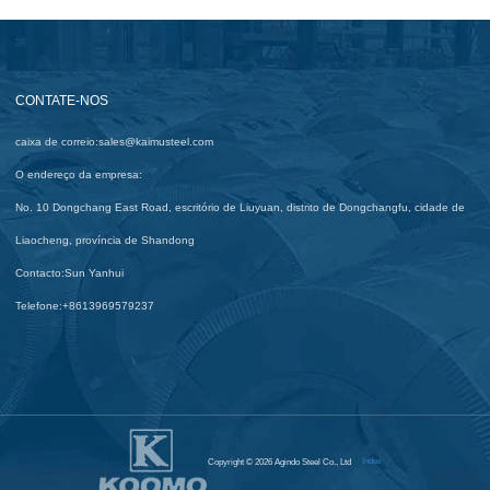
CONTATE-NOS
caixa de correio:
sales@kaimusteel.com
O endereço da empresa:
No. 10 Dongchang East Road, escritório de Liuyuan, distrito de Dongchangfu, cidade de
Liaocheng, província de Shandong
Contacto:
Sun Yanhui
Telefone:
+8613969579237
Index
Copyright © 2026 Agindo Steel Co., Ltd